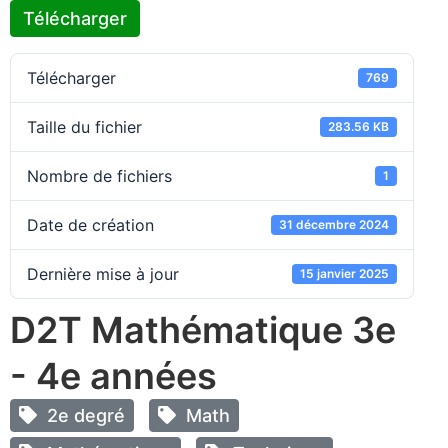
Télécharger
Télécharger
769
Taille du fichier
283.56 KB
Nombre de fichiers
1
Date de création
31 décembre 2024
Dernière mise à jour
15 janvier 2025
D2T Mathématique 3e
- 4e années
2e degré
Math