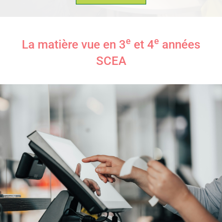
e
e
La matière vue en 3
et 4
années
SCEA