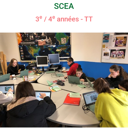
SCEA
e
e
3
/ 4
années - TT