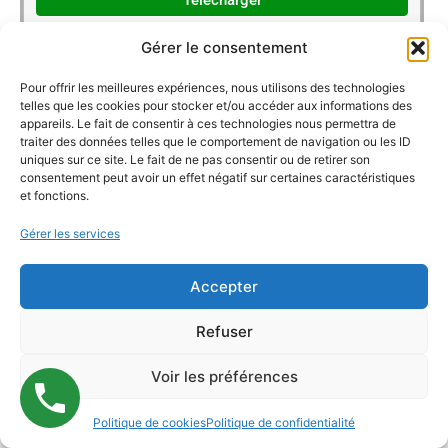
Télécharger
Gérer le consentement
Vidéo de présentation 2e degré Qualification
Professionnelle
Pour offrir les meilleures expériences, nous utilisons des technologies
1
2210 téléchargements
telles que les cookies pour stocker et/ou accéder aux informations des
appareils. Le fait de consentir à ces technologies nous permettra de
traiter des données telles que le comportement de navigation ou les ID
2e degré PQ
Vidéos Offre
,
uniques sur ce site. Le fait de ne pas consentir ou de retirer son
consentement peut avoir un effet négatif sur certaines caractéristiques
15 janvier 2025
et fonctions.
Gérer les services
Télécharger
Accepter
e
Documentation 3
degré
Refuser
Voir les préférences
D3T Français 5e – 6e années
1
400 téléchargements
Politique de cookies
Politique de confidentialité
3e degré TG